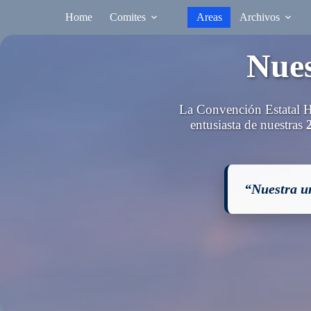
Saltar
Home
Comites
Areas
Archivos
al
contenido
Nues
La Convención Estatal Hi
entusiasta de nuestras
“Nuestra un