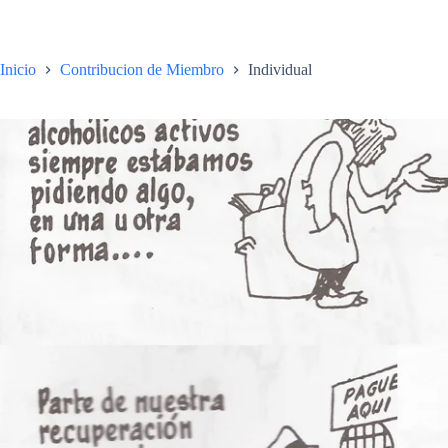
Saltar
Home
Comites
Areas
Archivos
al
contenido
Inicio
Contribucion de Miembro
Individual