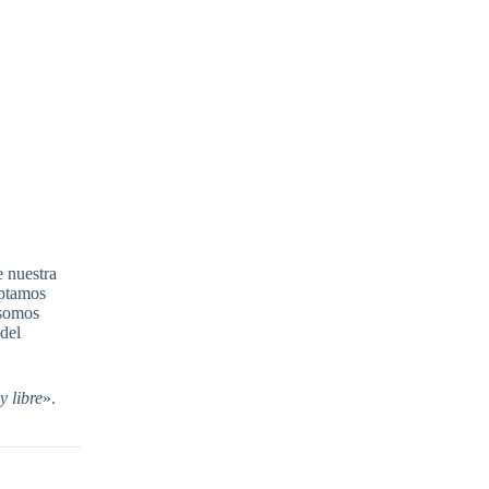
Contacto
e nuestra
eptamos
 somos
 del
y libre
».