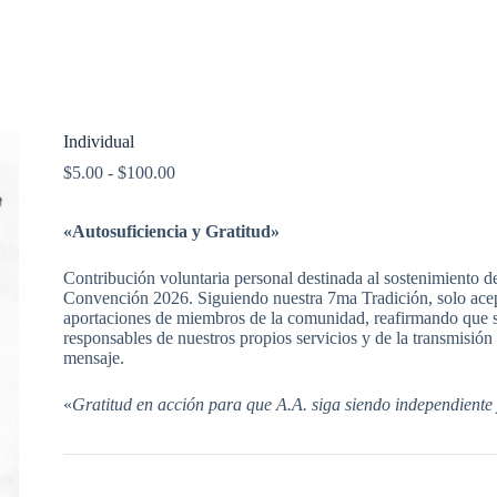
7ma Tradicion
Registraciones y Banquetes
Guias
Individual
Rango
$
5.00
-
$
100.00
de
precios:
«Autosuficiencia y Gratitud»
desde
$5.00
hasta
Contribución voluntaria personal destinada al sostenimiento d
$100.00
Convención 2026. Siguiendo nuestra 7ma Tradición, solo ac
aportaciones de miembros de la comunidad, reafirmando que
responsables de nuestros propios servicios y de la transmisión
mensaje.
«
Gratitud en acción para que A.A. siga siendo independiente 